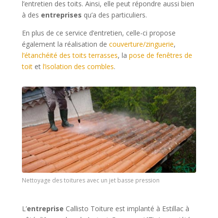
l’entretien des toits. Ainsi, elle peut répondre aussi bien
à des
entreprises
qu’a des particuliers.
En plus de ce service d’entretien, celle-ci propose
également la réalisation de
couverture/zinguerie
,
l’étanchéité des toits terrasses
, la
pose de fenêtres de
toit
et
l’isolation des combles
.
Nettoyage des toitures avec un jet basse pression
L’
entreprise
Callisto Toiture est implanté à Estillac à